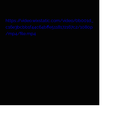
https://video.wixstatic.com/video/0b001d_
c16e3bcbb1f44c64bffe5118172167c2/1080p
/mp4/file.mp4